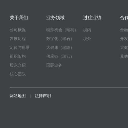
关于我们
业务领域
过往业绩
合
公司概况
特殊机会（瑞桐）
境内
金
发展历程
数字化（瑞石）
境外
开
定位与愿景
大健康（瑞隆）
大
组织架构
供应链（瑞云）
其
股东介绍
国际业务
核心团队
网站地图
|
法律声明