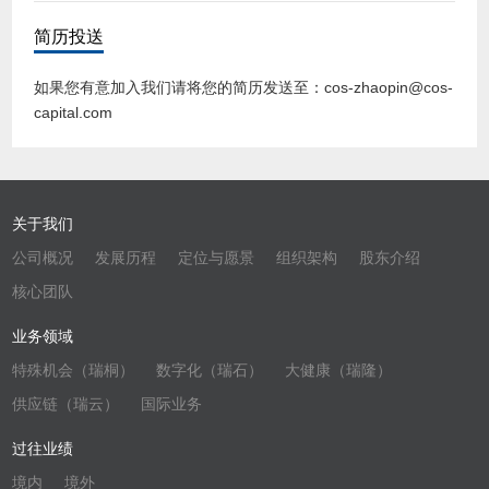
简历投送
如果您有意加入我们请将您的简历发送至：cos-zhaopin@cos-
capital.com
关于我们
公司概况
发展历程
定位与愿景
组织架构
股东介绍
核心团队
业务领域
特殊机会（瑞桐）
数字化（瑞石）
大健康（瑞隆）
供应链（瑞云）
国际业务
过往业绩
境内
境外